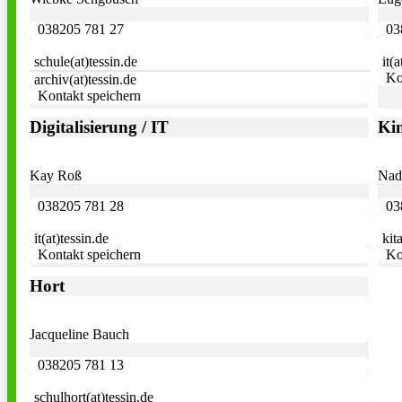
038205 781 27
03
schule(at)tessin.de
it(
Ko
archiv(at)tessin.de
Kontakt speichern
Digitalisierung / IT
Kin
Kay Roß
Nad
038205 781 28
03
it(at)tessin.de
kit
Kontakt speichern
Ko
Hort
Jacqueline Bauch
038205 781 13
schulhort(at)tessin.de