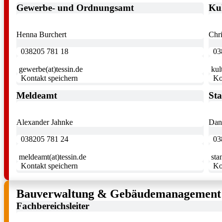
Gewerbe- und Ordnungsamt
Ku
Henna Burchert
Chri
038205 781 18
03
gewerbe(at)tessin.de
kul
Kontakt speichern
Ko
Meldeamt
St
Alexander Jahnke
Dan
038205 781 24
03
meldeamt(at)tessin.de
sta
Kontakt speichern
Ko
Bauverwaltung & Gebäudemanagement
Fachbereichsleiter