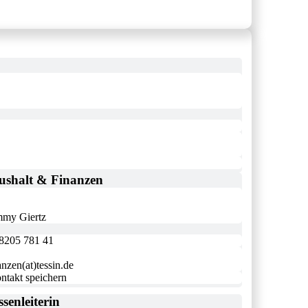
ushalt & Finanzen
my Giertz
8205 781 41
anzen(at)tessin.de
ntakt speichern
senleiterin