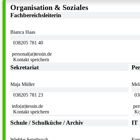
Organisation & Soziales
Fachbereichsleiterin
Bianca Haas
038205 781 40
personal(at)tessin.de
Kontakt speichern
Sekretariat
Per
Maja Müller
Mel
038205 781 23
03
info(at)tessin.de
per
Kontakt speichern
Ko
Schule / Schulküche / Archiv
IT
Wiebke Sengbusch
Eug