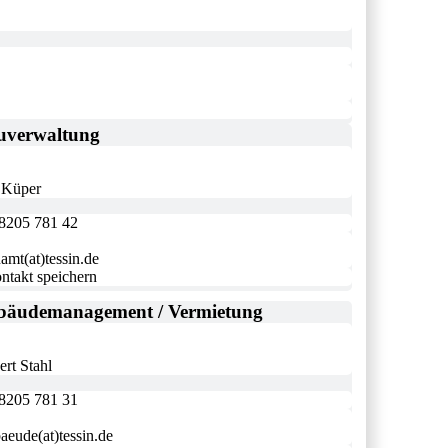
uverwaltung
 Küper
8205 781 42
amt(at)tessin.de
ntakt speichern
bäudemanagement / Vermietung
rt Stahl
8205 781 31
aeude(at)tessin.de