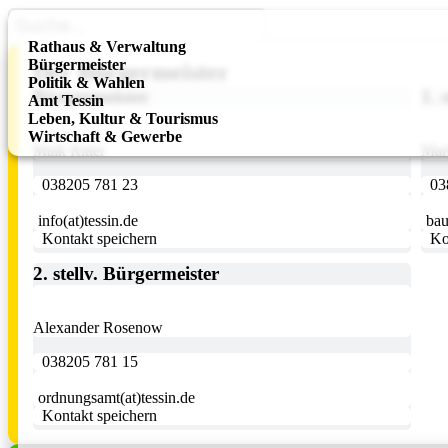
Rathaus & Verwaltung
Bürgermeister
Der Bürgermeister
Politik & Wahlen
Bürgermeister
1. 
Amt Tessin
Leben, Kultur & Tourismus
Wirtschaft & Gewerbe
Maik Ritter
Mar
038205 781 23
03
info(at)tessin.de
bau
Kontakt speichern
Ko
2. stellv. Bürgermeister
Alexander Rosenow
038205 781 15
ordnungsamt(at)tessin.de
Kontakt speichern