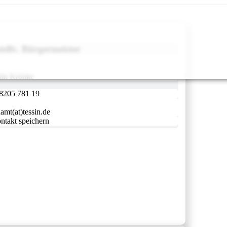
stellv. Bürgermeister
tin Krönke
8205 781 19
amt(at)tessin.de
ntakt speichern