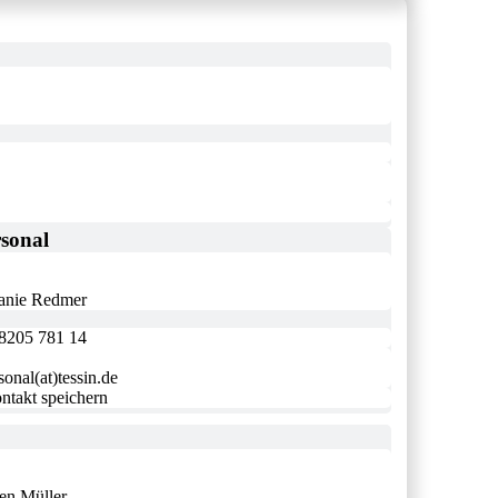
sonal
anie Redmer
8205 781 14
sonal(at)tessin.de
ntakt speichern
en Müller