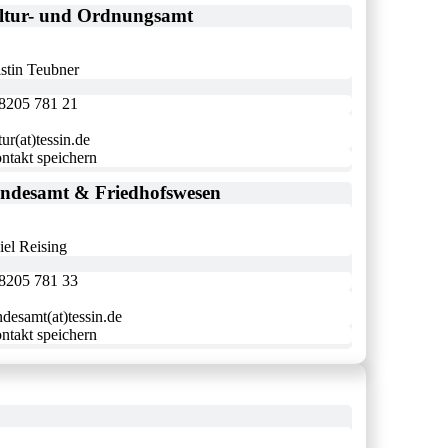
ltur- und Ordnungsamt
stin Teubner
8205 781 21
tur(at)tessin.de
ntakt speichern
andesamt & Friedhofswesen
iel Reising
8205 781 33
ndesamt(at)tessin.de
ntakt speichern