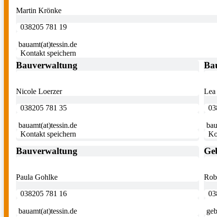
Martin Krönke
038205 781 19
bauamt(at)tessin.de
Kontakt speichern
Bauverwaltung
Ba
Nicole Loerzer
Lea
038205 781 35
03
bauamt(at)tessin.de
bau
Kontakt speichern
Ko
Bauverwaltung
Ge
Paula Gohlke
Robe
038205 781 16
03
bauamt(at)tessin.de
geb